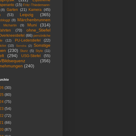
speranto
(15)
Fritz-Thiedemann-
Garten
(21)
Kamera
(45)
(8)
Leipzig
(365)
n
(53)
Märchenbrunnen
ebloggt
(8)
Muni
(314)
Michartin
(9)
ohne_Stiefel
fahrten
(70)
Overkneestiefel
(66)
persönliche
PU-Lederstiefel
(22)
de
(12)
Sonstige
icke
(10)
Sendra
(2)
men
(230)
Sturz
(5)
Stylo
(11)
lt
(294)
USG-Stiefel
(55)
o/Bildsequenz
(356)
nehmungen
(240)
Archiv
26
(30)
25
(80)
24
(75)
23
(54)
22
(72)
21
(66)
20
(87)