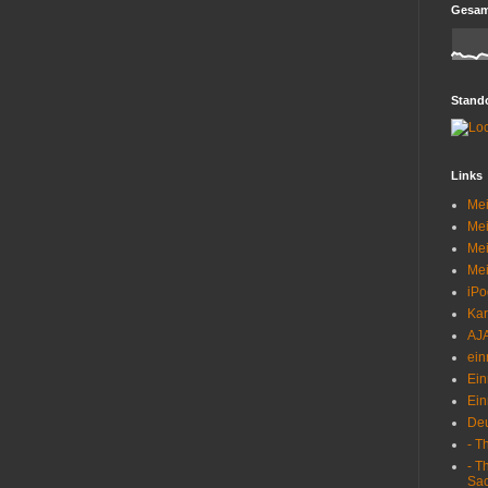
Gesamt
Stando
Links
Mei
Mei
Mei
Mei
iPo
Kar
AJA
ein
Ein
Ein
Deu
- T
- T
Sac