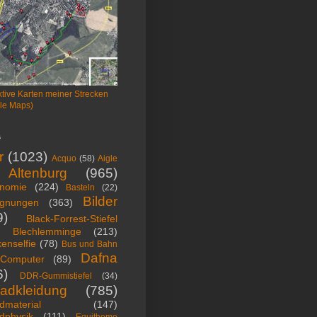
ktive Karten meiner Strecken
le Maps)
s
r
(1023)
Acquo
(58)
Aigle
Altenburg
(965)
onomie
(224)
Basteln
(22)
Bilder
gnungen
(363)
9)
Black-Forrest-Stiefel
Blechlemminge
(213)
enselfie
(78)
Bus und Bahn
Dafna
Computer
(89)
6)
DDR-Gummistiefel
(34)
radkleidung
(785)
dmaterial
(147)
dphysik
(111)
Equitheme