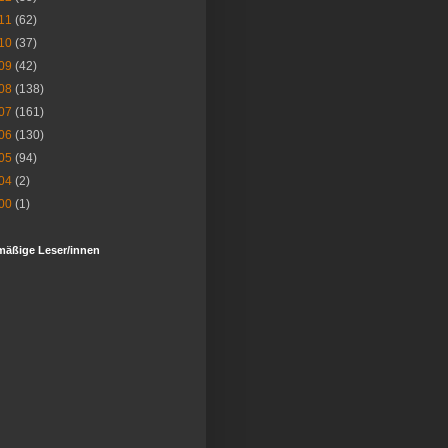
11
(62)
10
(37)
09
(42)
08
(138)
07
(161)
06
(130)
05
(94)
04
(2)
00
(1)
mäßige Leser/innen