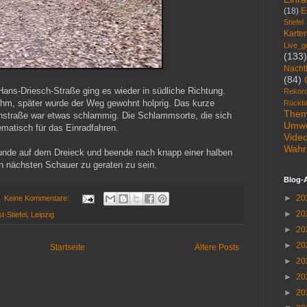
(18)
E
Stiefel
Karte
Live_g
(133)
Nacht
(84)
Hans-Driesch-Straße ging es wieder in südliche Richtung.
Rekor
hm, später wurde der Weg gewohnt holprig. Das kurze
Rückbl
The
nstraße war etwas schlammig. Die Schlammsorte, die sich
Umwe
blematisch für das Einradfahren.
Vide
Wahr
Runde auf dem Dreieck und beende nach knapp einer halben
en nächsten Schauer zu geraten zu sein.
Blog-
►
20
Keine Kommentare:
►
20
t-Stiefel
,
Leipzig
►
20
►
20
Startseite
Ältere Posts
►
20
►
20
►
20