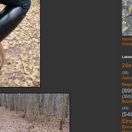
Intera
(Goog
Label
26e
(35)
Astr
Bege
(89
(359)
Brück
(43)
(54
Ein
Einra
Einra