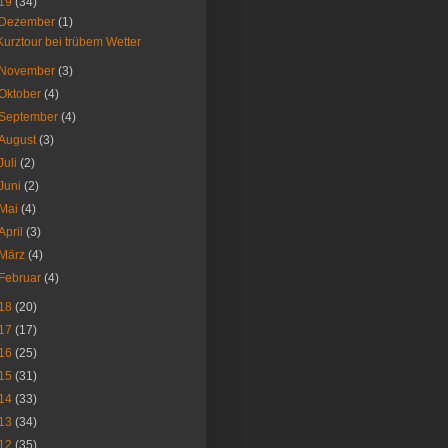
19
(34)
Dezember
(1)
Kurztour bei trübem Wetter
November
(3)
Oktober
(4)
September
(4)
August
(3)
Juli
(2)
Juni
(2)
Mai
(4)
April
(3)
März
(4)
Februar
(4)
18
(20)
17
(17)
16
(25)
15
(31)
14
(33)
13
(34)
12
(35)