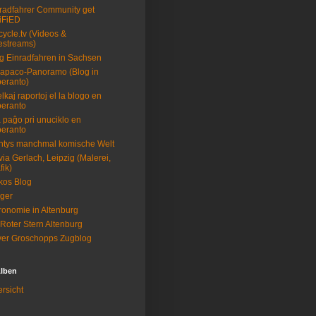
radfahrer Community get
iFiED
cycle.tv (Videos &
estreams)
g Einradfahren in Sachsen
apaco-Panoramo (Blog in
eranto)
elkaj raportoj el la blogo en
eranto
 paĝo pri unuciklo en
eranto
tys manchmal komische Welt
via Gerlach, Leipzig (Malerei,
fik)
kos Blog
eger
ronomie in Altenburg
Roter Stern Altenburg
ver Groschopps Zugblog
lben
rsicht