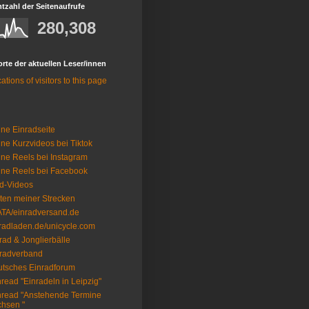
zahl der Seitenaufrufe
280,308
rte der aktuellen Leser/innen
ne Einradseite
ne Kurzvideos bei Tiktok
ne Reels bei Instagram
ne Reels bei Facebook
d-Videos
ten meiner Strecken
TA/einradversand.de
radladen.de/unicycle.com
rad & Jonglierbälle
radverband
tsches Einradforum
hread "Einradeln in Leipzig"
hread "Anstehende Termine
hsen "