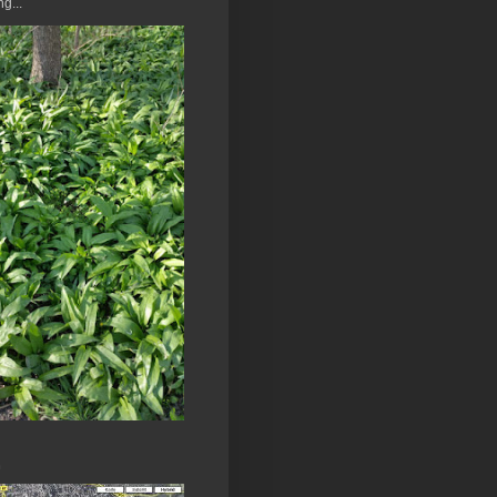
g...
n