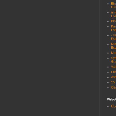
Ein
UN
uni
Liv
Blo
Kar
Esp
- K
Esp
Mia
Esp
Mon
Syl
Gra
Val
r-r
Ast
SV 
Oli
Web-A
Übe